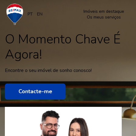
Imóveis em destaque
PT
EN
Os meus serviços
O Momento Chave É
Agora!
Encontre o seu imóvel de sonho conosco!
Contacte-me