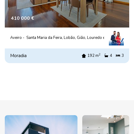
410 000 €
Aveiro -
Santa Maria da Feira, Lobão, Gião, Louredo e Guisande
2
Moradia
192 m
4
3