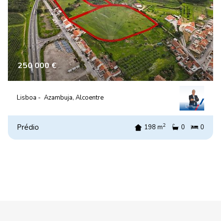
250 000 €
Lisboa -
Azambuja, Alcoentre
2
Prédio
198 m
0
0