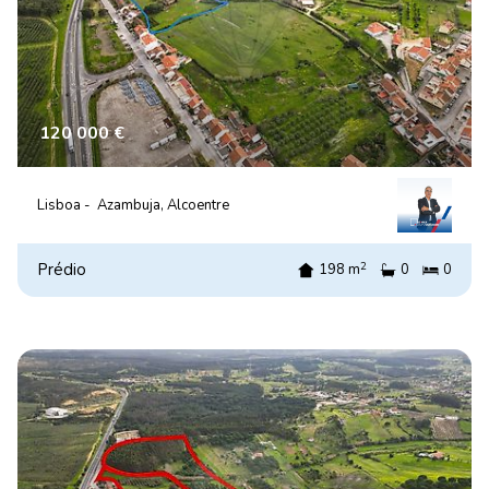
120 000 €
Lisboa -
Azambuja, Alcoentre
2
Prédio
198 m
0
0