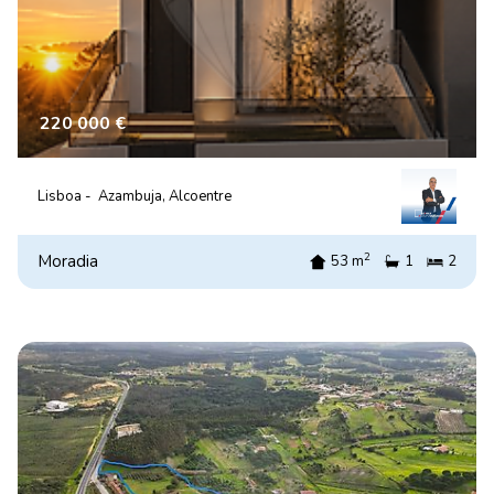
220 000 €
Lisboa -
Azambuja, Alcoentre
2
Moradia
53 m
1
2