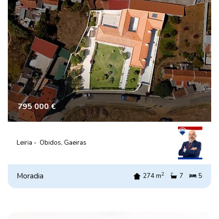
795 000 €
Leiria -
Óbidos, Gaeiras
2
Moradia
274 m
7
5