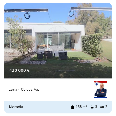
420 000 €
Leiria -
Óbidos, Vau
2
Moradia
138 m
3
2