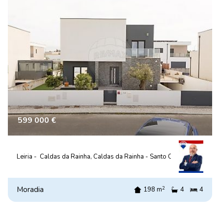
599 000 €
Leiria -
Caldas da Rainha, Caldas da Rainha - Santo Onofre e Serra d
2
Moradia
198 m
4
4